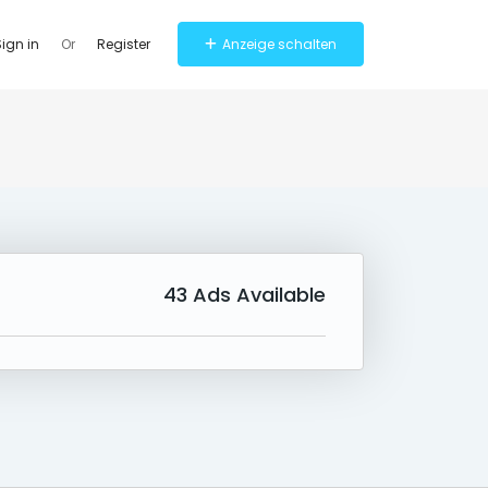
ign in
Or
Register
Anzeige schalten
43
Ads Available