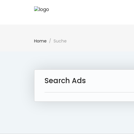
Home
Suche
Search Ads
43 Ad(s) Found:
Reset Search