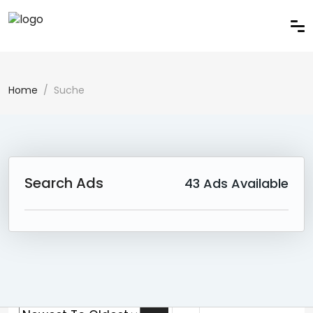
Home
Suche
Search Ads
43
Ads Available
43 Ad(s) Found:
Reset Search