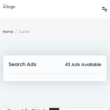
Home
Suche
Search Ads
43
Ads Available
43 Ad(s) Found:
Reset Search