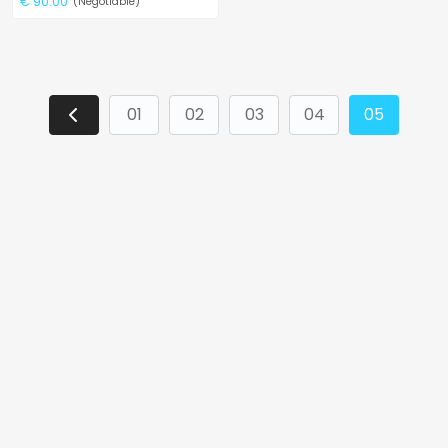
€ 90.00
(Negotiable)
01
02
03
04
05