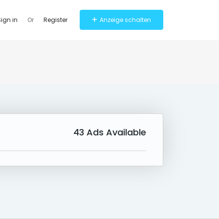
ign in
Or
Register
Anzeige schalten
43
Ads Available