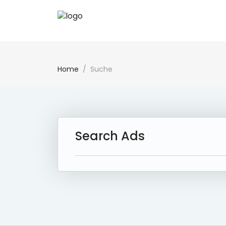
Home
Suche
Search Ads
43 Ad(s) Found:
Reset Search