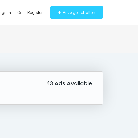
ign in
Or
Register
Anzeige schalten
43
Ads Available