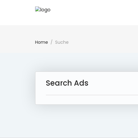
Home
Suche
Search Ads
43 Ad(s) Found:
Reset Search