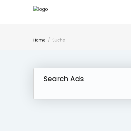
Home
Suche
Search Ads
3 Ad(s) Found:
Reset Search