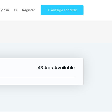
ign in
Or
Register
Anzeige schalten
43
Ads Available