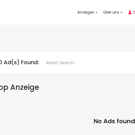
Anzeigen
Über uns
S
0 Ad(s) Found:
Reset Search
op Anzeige
No Ads found