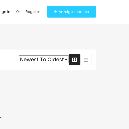
ign in
Or
Register
Anzeige schalten
.